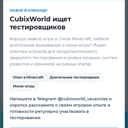
Плащи
НАБОР В КОМАНДУ
CubixWorld ищет
Рейтинг игроков
тестировщиков
Банлист
Хорошо знаете игры в стиле Minecraft, любите
длительное выживание и мини-игры? Ищем
опытных игроков для продолжительного
Вопрос-Ответ
закрытого тестирования игровых механик, систем
развития и режимов на разных этапах.
Техническая поддержка
Опыт в Minecraft
Длительное тестирование
Мини-игры
Команда проекта
Напишите в Telegram @cubixworld_vacancies и
коротко расскажите о своем игровом опыте и
готовности регулярно участвовать в
тестировании.
Бесплатные бонусы