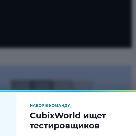
НАБОР В КОМАНДУ
CubixWorld ищет
тестировщиков
→