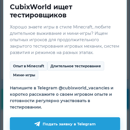
CubixWorld ищет
Банлист
тестировщиков
Хорошо знаете игры в стиле Minecraft, любите
Вопрос-Ответ
длительное выживание и мини-игры? Ищем
опытных игроков для продолжительного
закрытого тестирования игровых механик, систем
Техническая поддержка
развития и режимов на разных этапах.
Опыт в Minecraft
Длительное тестирование
Команда проекта
Мини-игры
Напишите в Telegram @cubixworld_vacancies и
коротко расскажите о своем игровом опыте и
Бесплатные бонусы
готовности регулярно участвовать в
тестировании.
Получай ежедневные
Подать заявку в Telegram
бонусы!