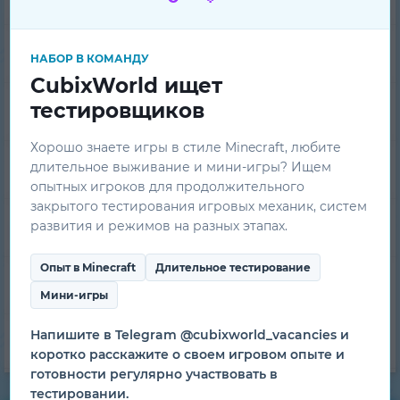
Плащи
НАБОР В КОМАНДУ
CubixWorld ищет
тестировщиков
Рейтинг игроков
Хорошо знаете игры в стиле Minecraft, любите
длительное выживание и мини-игры? Ищем
Банлист
опытных игроков для продолжительного
закрытого тестирования игровых механик, систем
развития и режимов на разных этапах.
Вопрос-Ответ
Опыт в Minecraft
Длительное тестирование
Техническая поддержка
Мини-игры
Напишите в Telegram @cubixworld_vacancies и
Команда проекта
коротко расскажите о своем игровом опыте и
готовности регулярно участвовать в
тестировании.