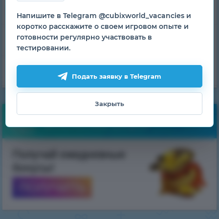
Вопрос-Ответ
Напишите в Telegram @cubixworld_vacancies и
коротко расскажите о своем игровом опыте и
готовности регулярно участвовать в
Техническая поддержка
тестировании.
Команда проекта
Подать заявку в Telegram
Закрыть
Бесплатные бонусы
Получай ежедневные
бонусы!
ПОЛУЧИТЬ