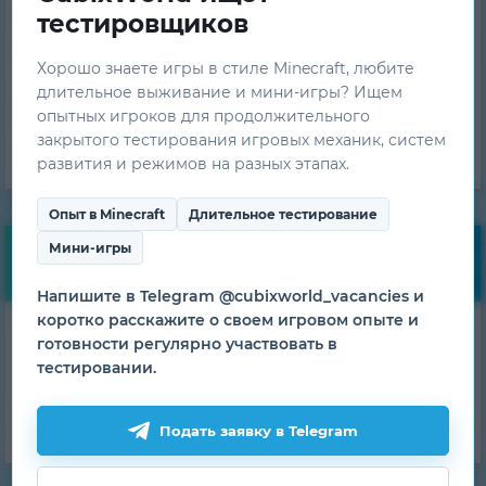
Вопрос-Ответ
тестировщиков
Хорошо знаете игры в стиле Minecraft, любите
Техническая поддержка
длительное выживание и мини-игры? Ищем
опытных игроков для продолжительного
закрытого тестирования игровых механик, систем
Команда проекта
развития и режимов на разных этапах.
Опыт в Minecraft
Длительное тестирование
Мини-игры
Бесплатные бонусы
Напишите в Telegram @cubixworld_vacancies и
коротко расскажите о своем игровом опыте и
Получай ежедневные
готовности регулярно участвовать в
бонусы!
тестировании.
ПОЛУЧИТЬ
Подать заявку в Telegram