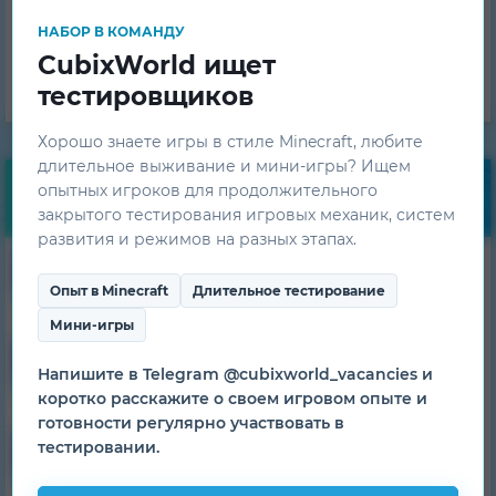
бонусы!
НАБОР В КОМАНДУ
CubixWorld ищет
ПОЛУЧИТЬ
тестировщиков
Хорошо знаете игры в стиле Minecraft, любите
длительное выживание и мини-игры? Ищем
опытных игроков для продолжительного
Мониторинг
закрытого тестирования игровых механик, систем
развития и режимов на разных этапах.
40
1.7.10
HiTech
Опыт в Minecraft
Длительное тестирование
1 сервер
из 500
Мини-игры
11
1.7.10
SkyTech
Напишите в Telegram @cubixworld_vacancies и
1 сервер
из 300
коротко расскажите о своем игровом опыте и
готовности регулярно участвовать в
66
1.7.10
тестировании.
TechnoMagic
1 сервер
из 750