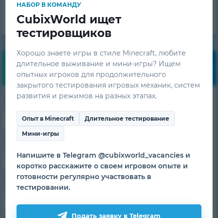
НАБОР В КОМАНДУ
ПОЛУЧИТЬ
CubixWorld ищет
тестировщиков
Хорошо знаете игры в стиле Minecraft, любите
длительное выживание и мини-игры? Ищем
Мониторинг
опытных игроков для продолжительного
закрытого тестирования игровых механик, систем
24
1.7.10
развития и режимов на разных этапах.
HiTech
1 сервер
из 500
Опыт в Minecraft
Длительное тестирование
Мини-игры
9
1.7.10
SkyTech
1 сервер
из 300
Напишите в Telegram @cubixworld_vacancies и
коротко расскажите о своем игровом опыте и
32
1.7.10
готовности регулярно участвовать в
TechnoMagic
тестировании.
1 сервер
из 750
Подать заявку в Telegram
1.7.10