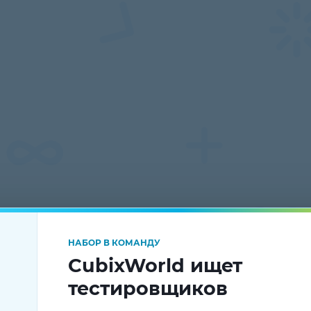
НАБОР В КОМАНДУ
CubixWorld ищет
тестировщиков