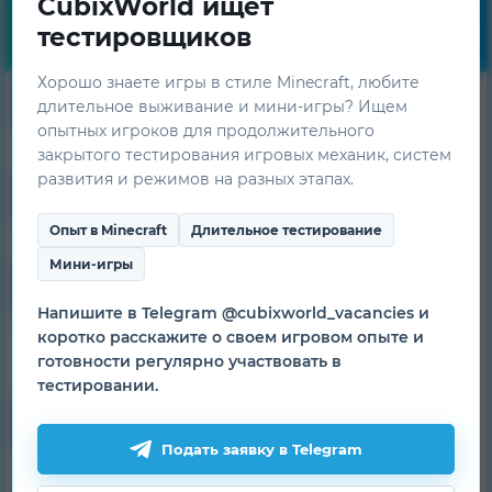
CubixWorld ищет
Мониторинг
тестировщиков
Хорошо знаете игры в стиле Minecraft, любите
48
1.7.10
HiTech
длительное выживание и мини-игры? Ищем
1 сервер
опытных игроков для продолжительного
из 500
закрытого тестирования игровых механик, систем
развития и режимов на разных этапах.
22
1.7.10
SkyTech
1 сервер
из 300
Опыт в Minecraft
Длительное тестирование
Мини-игры
1.7.10
TechnoMagic
1 сервер
Напишите в Telegram @cubixworld_vacancies и
100
коротко расскажите о своем игровом опыте и
готовности регулярно участвовать в
из 750
тестировании.
29
1.7.10
MagicRPG
1 сервер
Подать заявку в Telegram
из 500