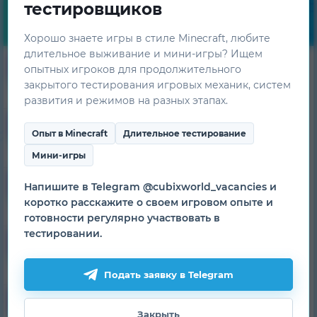
тестировщиков
Мониторинг
Хорошо знаете игры в стиле Minecraft, любите
длительное выживание и мини-игры? Ищем
34
1.7.10
HiTech
опытных игроков для продолжительного
1 сервер
закрытого тестирования игровых механик, систем
из 500
развития и режимов на разных этапах.
21
1.7.10
SkyTech
Опыт в Minecraft
Длительное тестирование
1 сервер
из 300
Мини-игры
66
1.7.10
TechnoMagic
Напишите в Telegram @cubixworld_vacancies и
1 сервер
коротко расскажите о своем игровом опыте и
из 750
готовности регулярно участвовать в
тестировании.
14
1.7.10
MagicRPG
1 сервер
из 500
Подать заявку в Telegram
3
1.7.10
Galaxy
Закрыть