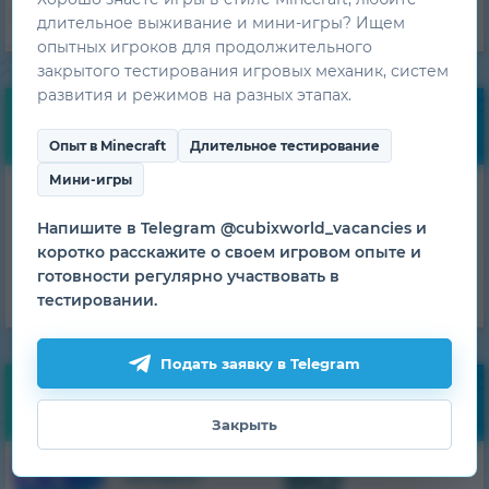
Команда проекта
длительное выживание и мини-игры? Ищем
опытных игроков для продолжительного
закрытого тестирования игровых механик, систем
развития и режимов на разных этапах.
Бесплатные бонусы
Опыт в Minecraft
Длительное тестирование
Мини-игры
Получай ежедневные
бонусы!
Напишите в Telegram @cubixworld_vacancies и
коротко расскажите о своем игровом опыте и
ПОЛУЧИТЬ
готовности регулярно участвовать в
тестировании.
Подать заявку в Telegram
Мониторинг
Закрыть
80
1.7.10
HiTech