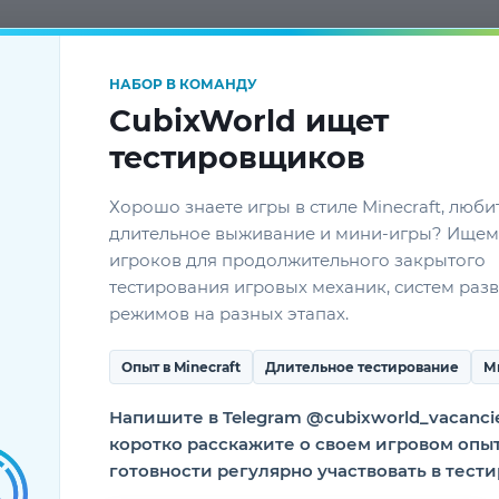
НАБОР В КОМАНДУ
CubixWorld ищет
тестировщиков
ие для увеличения скорости переработки.
Хорошо знаете игры в стиле Minecraft, люби
длительное выживание и мини-игры? Ищем
игроков для продолжительного закрытого
тестирования игровых механик, систем разв
режимов на разных этапах.
Опыт в Minecraft
Длительное тестирование
М
Напишите в Telegram @cubixworld_vacanci
коротко расскажите о своем игровом опы
е для увеличения удачи.
готовности регулярно участвовать в тест