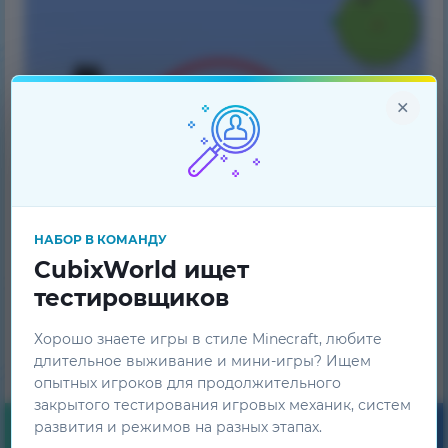
×
НАБОР В КОМАНДУ
CubixWorld ищет
тестировщиков
Создайте идеальный креативный мир в Minecraft с
модом Superflat World No Slimes! Устраните
назойливых слаймов и сосредоточьтесь на своем
Хорошо знаете игры в стиле Minecraft, любите
творчестве.
длительное выживание и мини-игры? Ищем
опытных игроков для продолжительного
28 авг. 2025 г., 12:28
закрытого тестирования игровых механик, систем
Подробнее
развития и режимов на разных этапах.