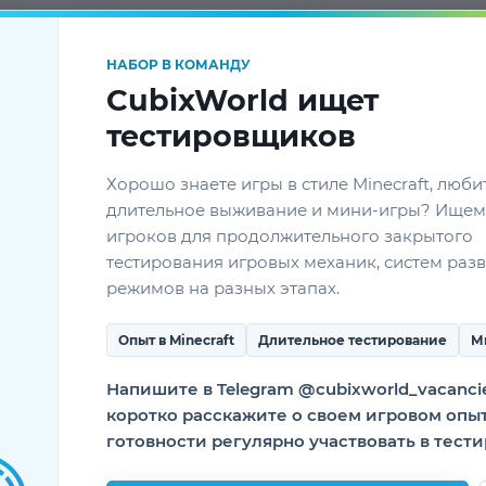
НАБОР В КОМАНДУ
CubixWorld ищет
тестировщиков
Хорошо знаете игры в стиле Minecraft, люби
длительное выживание и мини-игры? Ищем
игроков для продолжительного закрытого
тестирования игровых механик, систем разв
режимов на разных этапах.
Опыт в Minecraft
Длительное тестирование
М
Напишите в Telegram @cubixworld_vacanci
коротко расскажите о своем игровом опы
готовности регулярно участвовать в тест