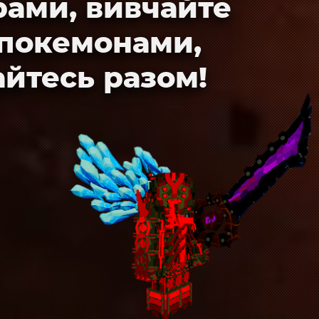
рами, вивчайте
 покемонами,
айтесь разом!