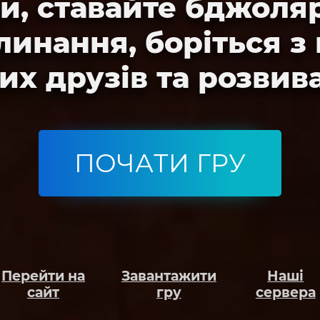
и, ставайте бджоля
клинання, боріться з
их друзів та розвив
ПОЧАТИ ГРУ
Перейти на
Завантажити
Наші
сайт
гру
сервера