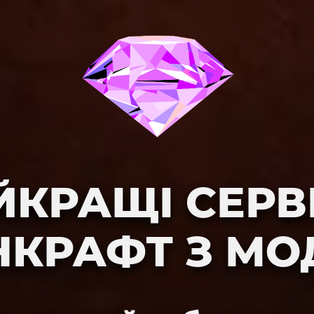
ЙКРАЩІ СЕРВ
КРАФТ З М