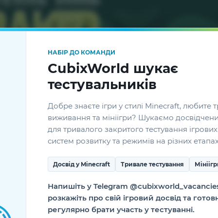
НАБІР ДО КОМАНДИ
CubixWorld шукає
тестувальників
mensional Cake Rebaked для Minecraft! Використовуйте
Добре знаєте ігри у стилі Minecraft, любите 
ікальний End Cake, щоб вирушити в край. Не пропустіть
охи солодощів у вашу гру!
виживання та мініігри? Шукаємо досвідчени
для тривалого закритого тестування ігрових
Детальніше
систем розвитку та режимів на різних етапах
Досвід у Minecraft
Тривале тестування
Мінііг
Напишіть у Telegram @cubixworld_vacancies
розкажіть про свій ігровий досвід та готов
регулярно брати участь у тестуванні.