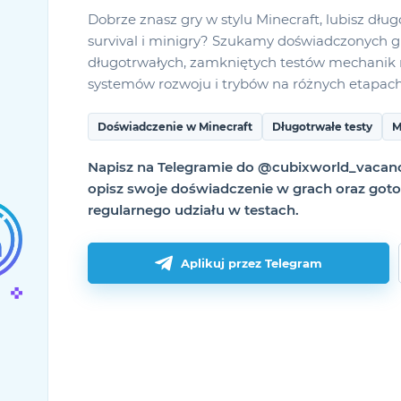
Dobrze znasz gry w stylu Minecraft, lubisz dł
.4.jar
survival i minigry? Szukamy doświadczonych g
długotrwałych, zamkniętych testów mechanik 
systemów rozwoju i trybów na różnych etapach
-2.4.jar
Doświadczenie w Minecraft
Długotrwałe testy
M
-2.4.jar
Napisz na Telegramie do @cubixworld_vacanc
opisz swoje doświadczenie w grach oraz got
regularnego udziału w testach.
-2.2.jar
Aplikuj przez Telegram
-2.2.jar
-2.2.jar
-2.2.jar