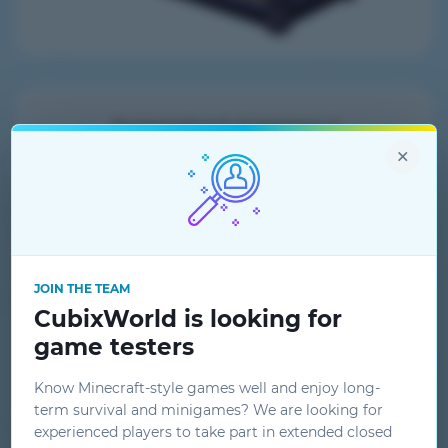
Энтропийный Аквариум 2
уровня.
×
Вмещает 2 Энтропийных рыбки.
JOIN THE TEAM
CubixWorld is looking for
game testers
Know Minecraft-style games well and enjoy long-
term survival and minigames? We are looking for
experienced players to take part in extended closed